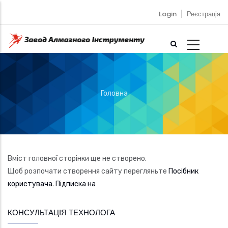
Перейти
Login
Реєстрація
до
основного
вмісту
Головна
Рядок
навіґації
Вміст головної сторінки ще не створено.
Щоб розпочати створення сайту перегляньте
Посібник
користувача
.
Підписка на
КОНСУЛЬТАЦІЯ ТЕХНОЛОГА